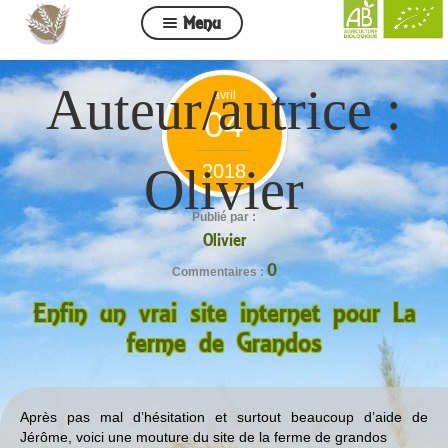
Menu
Nos pâtes, Nos huiles
Auteur/autrice :
avril
Commande
04
Mon compte
Olivier
2018
Contact
Publié par :
Liste des distributeurs
Olivier
0
Commentaires :
Enfin un vrai site internet pour La
ferme de Grandos
Après pas mal d’hésitation et surtout beaucoup d’aide de
Jérôme, voici une mouture du site de la ferme de grandos