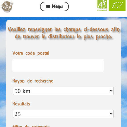
Menu
Nos pâtes, Nos huiles
Veuillez renseigner les champs ci-dessous afin
Commande
de trouver le distributeur le plus proche.
Mon compte
Votre code postal
Contact
Liste des distributeurs
Rayon de recherche
Résultats
Filtre de catégorie